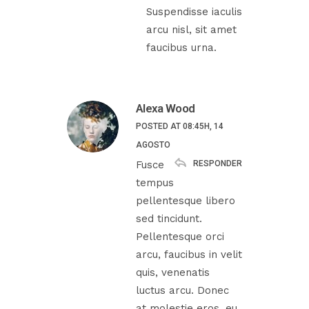
Suspendisse iaculis
arcu nisl, sit amet
faucibus urna.
Alexa Wood
POSTED AT 08:45H, 14
AGOSTO
RESPONDER
Fusce
tempus
pellentesque libero
sed tincidunt.
Pellentesque orci
arcu, faucibus in velit
quis, venenatis
luctus arcu. Donec
at molestie eros, eu