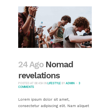
24 Ago
Nomad
revelations
POSTED AT 08:45H
IN
LIFESTYLE
BY
ADMIN
3
COMMENTS
Lorem ipsum dolor sit amet,
consectetur adipiscing elit. Nam aliquet